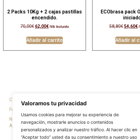
2 Packs 10Kg + 2 cajas pastillas
ECObrasa pack 
encendido.
iniciad
70,00
€
62,00
€
58,80
€
54,60
€
IVA Incluido
Añadir al carrito
Añadir al c
Información y servicio
Notic
Condiciones de compra y devoluciones
Fans 
Valoramos tu privacidad
Formas de pago
Tiend
Usamos cookies para mejorar su experiencia de
Nota Legal
Truco
navegación, mostrarle anuncios o contenidos
Ajustes de las Cookies
personalizados y analizar nuestro tráfico. Al hacer clic en
“Aceptar todo” usted da su consentimiento a nuestro uso