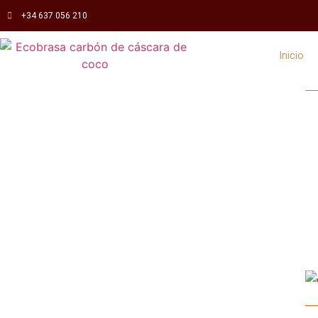
+34 637 056 210
Inicio
Carbón
p
La br