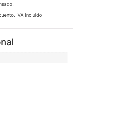
nsado.
uento. IVA incluido
onal