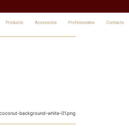
Producto
Accesorios
Profesionales
Contacto
 de cáscara de coco
ara Barbacoas
Limpio y Ecológico
asa de los profesionales mas exigentes