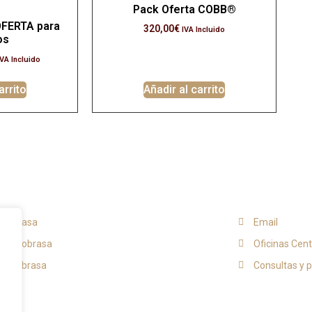
Pack Oferta COBB®
OFERTA para
320,00
€
IVA Incluido
os
IVA Incluido
arrito
Añadir al carrito
ias
Contacto
Ecobrasa
Email
as Ecobrasa
Oficinas Cent
s Ecobrasa
Consultas y 