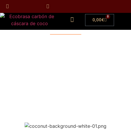
0
0,00
€
Carbón de cáscara de
coco
para Barbacoas
Limpio y Ecológico
La brasa de los profesionales mas exigentes