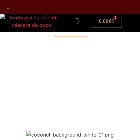
0
0,00
€
Carbón de cáscara de
coco
para Barbacoas
Limpio y Ecológico
La brasa de los profesionales mas exigentes